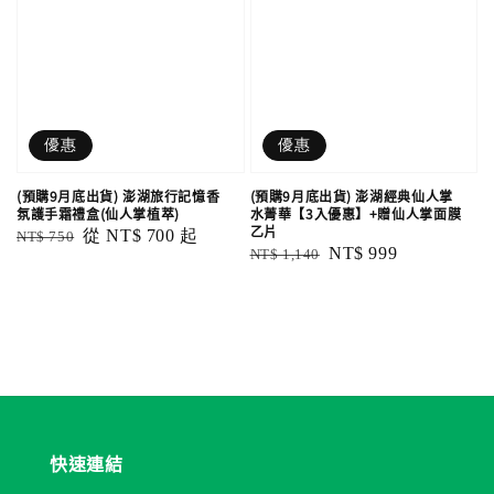
優惠
優惠
(預購9月底出貨) 澎湖旅行記憶香
(預購9月底出貨) 澎湖經典仙人掌
氛護手霜禮盒(仙人掌植萃)
水菁華【3入優惠】+贈仙人掌面膜
乙片
Regular
Sale
從
NT$ 700
起
NT$ 750
Regular
Sale
NT$ 999
NT$ 1,140
price
price
price
price
快速連結