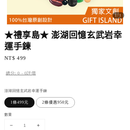
1
/1
★禮享島★ 澎湖回憶玄武岩幸
運手鍊
Regular
NT$ 499
price
總分:
0
-
0
評價
澎湖回憶玄武岩幸運手鍊
1條499元
2條優惠950元
數量