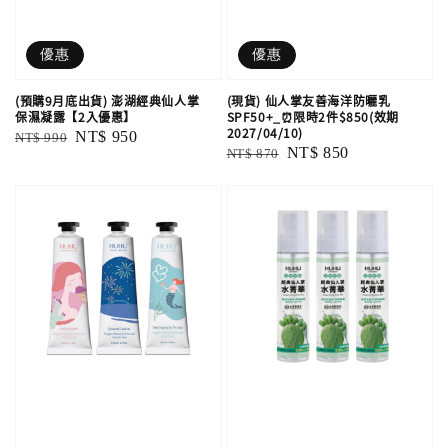
優惠
優惠
(預購9月底出貨) 澎湖經典仙人掌
(現貨) 仙人掌友善海洋防曬乳
保濕凝露【2入優惠】
SPF50+_⏰限時2件$850(效期
2027/04/10)
Regular
Sale
NT$ 950
NT$ 990
Regular
Sale
NT$ 850
NT$ 870
price
price
price
price