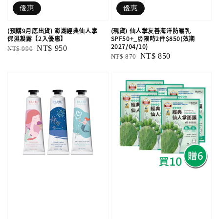
優惠
優惠
(預購9月底出貨) 澎湖經典仙人掌
(現貨) 仙人掌友善海洋防曬乳
保濕凝露【2入優惠】
SPF50+_⏰限時2件$850(效期
2027/04/10)
Regular
Sale
NT$ 950
NT$ 990
Regular
Sale
NT$ 850
NT$ 870
price
price
price
price