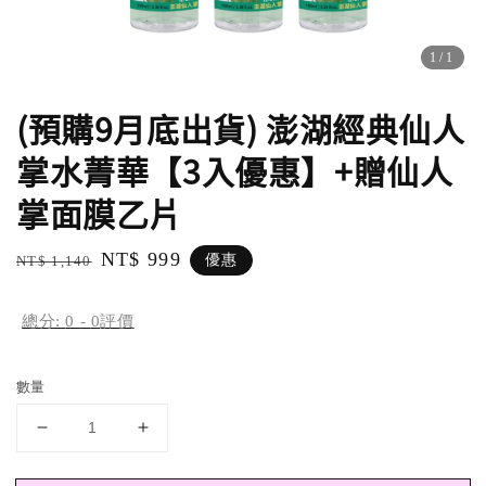
1
/1
(預購9月底出貨) 澎湖經典仙人
掌水菁華【3入優惠】+贈仙人
掌面膜乙片
Regular
Sale
NT$ 999
優惠
NT$ 1,140
price
price
總分:
0
-
0
評價
數量