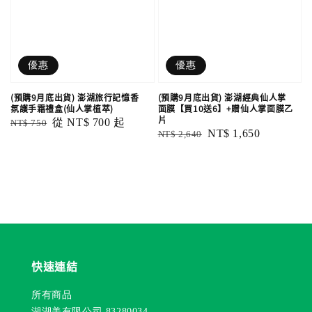
優惠
優惠
(預購9月底出貨) 澎湖旅行記憶香
(預購9月底出貨) 澎湖經典仙人掌
氛護手霜禮盒(仙人掌植萃)
面膜【買10送6】+贈仙人掌面膜乙
片
Regular
Sale
從
NT$ 700
起
NT$ 750
Regular
Sale
NT$ 1,650
NT$ 2,640
price
price
price
price
快速連結
所有商品
湖湖美有限公司 83280034