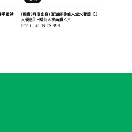
護手霜禮
(預購9月底出貨) 澎湖經典仙人掌水菁華【3
入優惠】+贈仙人掌面膜乙片
Regular
Sale
NT$ 999
NT$ 1,140
price
price