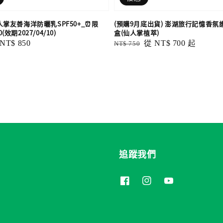
仙人掌友善海洋防曬乳SPF50+_⏰限
(預購9月底出貨) 澎湖旅行記憶香氛
(效期2027/04/10)
盒(仙人掌植萃)
Sale
NT$ 850
Regular
Sale
從
NT$ 700
起
NT$ 750
price
price
price
追蹤我們