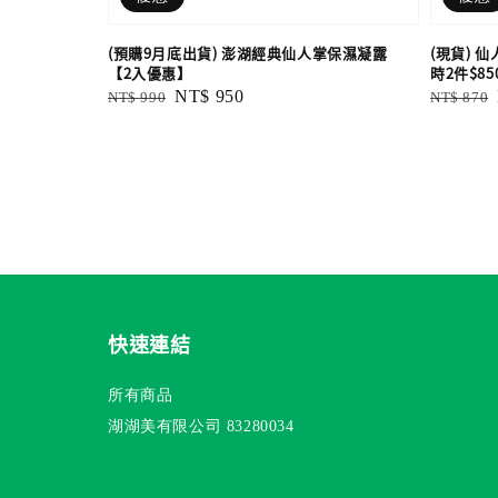
(預購9月底出貨) 澎湖經典仙人掌保濕凝露
(現貨) 
【2入優惠】
時2件$850
Regular
Sale
NT$ 950
Regular
NT$ 990
NT$ 870
price
price
price
快速連結
所有商品
湖湖美有限公司 83280034