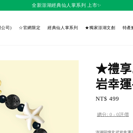
全新澎湖經典仙人掌系列 上市✨
公司)
☆官網限定
經典仙人掌系列
★獨家澎湖文創
特產
★禮享
岩幸運
Regular
NT$ 499
price
總分:
0
-
0
評價
澎湖回憶玄武岩幸運