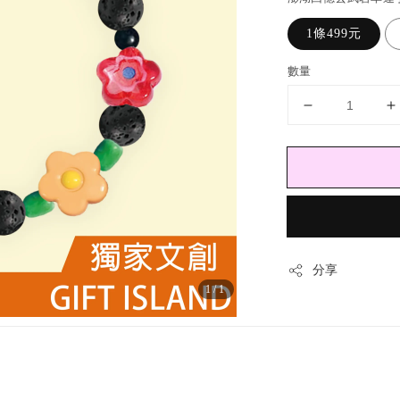
1條499元
數量
分享
1
/1