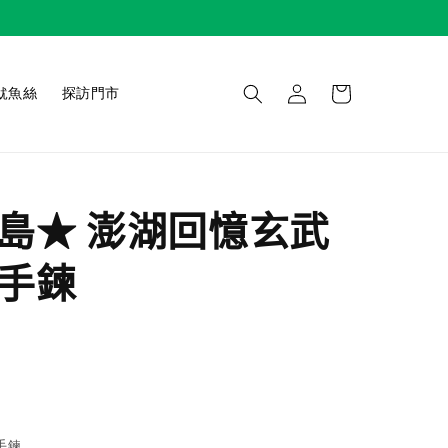
魷魚絲
探訪門市
島★ 澎湖回憶玄武
手鍊
手鍊